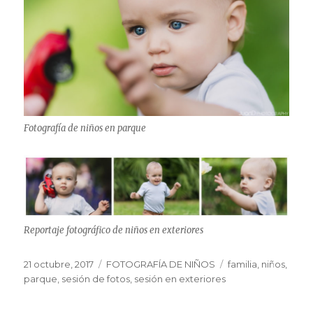
Fotografía de niños en parque
Reportaje fotográfico de niños en exteriores
Publicado
Categorías
Etiquetas
21 octubre, 2017
FOTOGRAFÍA DE NIÑOS
familia
,
niños
,
el
parque
,
sesión de fotos
,
sesión en exteriores