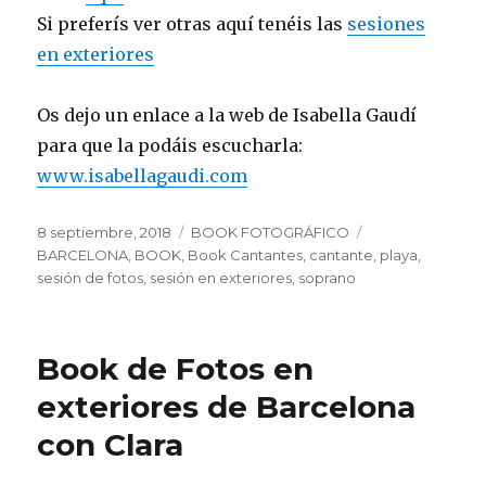
Si preferís ver otras aquí tenéis las
sesiones
en exteriores
Os dejo un enlace a la web de Isabella Gaudí
para que la podáis escucharla:
www.isabellagaudi.com
Publicado
Categorías
Etiquetas
8 septiembre, 2018
BOOK FOTOGRÁFICO
el
BARCELONA
,
BOOK
,
Book Cantantes
,
cantante
,
playa
,
sesión de fotos
,
sesión en exteriores
,
soprano
Book de Fotos en
exteriores de Barcelona
con Clara