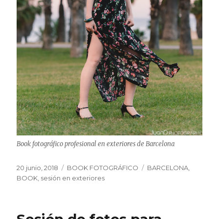
Book fotográfico profesional en exteriores de Barcelona
Publicado
Categorías
Etiquetas
20 junio, 2018
BOOK FOTOGRÁFICO
BARCELONA
,
el
BOOK
,
sesión en exteriores
Sesión de fotos para