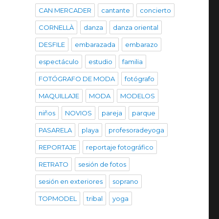
CAN MERCADER
cantante
concierto
CORNELLÀ
danza
danza oriental
DESFILE
embarazada
embarazo
espectáculo
estudio
familia
FOTÓGRAFO DE MODA
fotógrafo
MAQUILLAJE
MODA
MODELOS
niños
NOVIOS
pareja
parque
PASARELA
playa
profesoradeyoga
REPORTAJE
reportaje fotográfico
RETRATO
sesión de fotos
sesión en exteriores
soprano
TOPMODEL
tribal
yoga