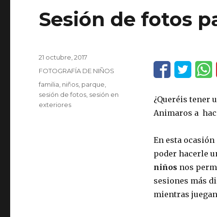
Sesión de fotos p
Publicado
21 octubre, 2017
el
Categorías
FOTOGRAFÍA DE NIÑOS
Etiquetas
familia
,
niños
,
parque
,
sesión de fotos
,
sesión en
¿Queréis tener 
exteriores
Animaros a hac
En esta ocasión
poder hacerle 
niños
nos permit
sesiones más di
mientras juegan