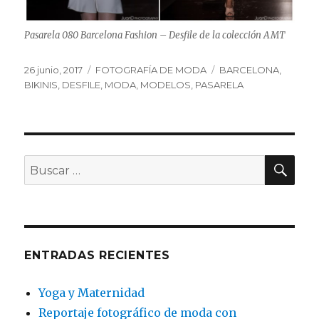
Pasarela 080 Barcelona Fashion – Desfile de la colección AMT
Publicado
Categorías
Etiquetas
26 junio, 2017
FOTOGRAFÍA DE MODA
BARCELONA
,
el
BIKINIS
,
DESFILE
,
MODA
,
MODELOS
,
PASARELA
BU
Buscar
por:
ENTRADAS RECIENTES
Yoga y Maternidad
Reportaje fotográfico de moda con