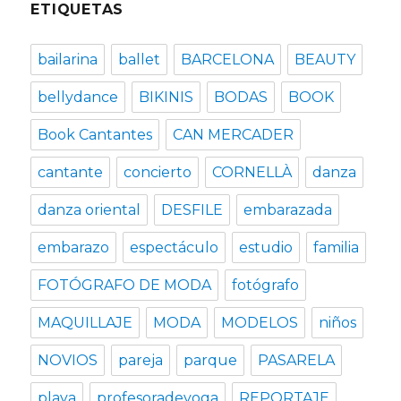
ETIQUETAS
bailarina
ballet
BARCELONA
BEAUTY
bellydance
BIKINIS
BODAS
BOOK
Book Cantantes
CAN MERCADER
cantante
concierto
CORNELLÀ
danza
danza oriental
DESFILE
embarazada
embarazo
espectáculo
estudio
familia
FOTÓGRAFO DE MODA
fotógrafo
MAQUILLAJE
MODA
MODELOS
niños
NOVIOS
pareja
parque
PASARELA
playa
profesoradeyoga
REPORTAJE