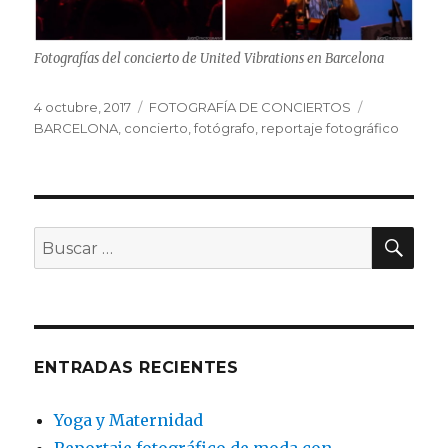
Fotografías del concierto de United Vibrations en Barcelona
Publicado
Categorías
Etiquetas
4 octubre, 2017
FOTOGRAFÍA DE CONCIERTOS
el
BARCELONA
,
concierto
,
fotógrafo
,
reportaje fotográfico
BU
Buscar
por:
ENTRADAS RECIENTES
Yoga y Maternidad
Reportaje fotográfico de moda con