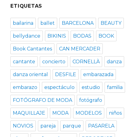
ETIQUETAS
bailarina
ballet
BARCELONA
BEAUTY
bellydance
BIKINIS
BODAS
BOOK
Book Cantantes
CAN MERCADER
cantante
concierto
CORNELLÀ
danza
danza oriental
DESFILE
embarazada
embarazo
espectáculo
estudio
familia
FOTÓGRAFO DE MODA
fotógrafo
MAQUILLAJE
MODA
MODELOS
niños
NOVIOS
pareja
parque
PASARELA