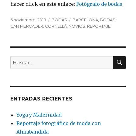
hacer click en este enlace:
Fotógrafo de bodas
Publicado
Categorías
Etiquetas
6 noviembre, 2018
BODAS
BARCELONA
,
BODAS
,
el
CAN MERCADER
,
CORNELLÀ
,
NOVIOS
,
REPORTAJE
BU
Buscar
por:
ENTRADAS RECIENTES
Yoga y Maternidad
Reportaje fotográfico de moda con
Almabandida