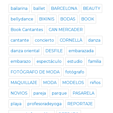
bailarina
ballet
BARCELONA
BEAUTY
bellydance
BIKINIS
BODAS
BOOK
Book Cantantes
CAN MERCADER
cantante
concierto
CORNELLÀ
danza
danza oriental
DESFILE
embarazada
embarazo
espectáculo
estudio
familia
FOTÓGRAFO DE MODA
fotógrafo
MAQUILLAJE
MODA
MODELOS
niños
NOVIOS
pareja
parque
PASARELA
playa
profesoradeyoga
REPORTAJE