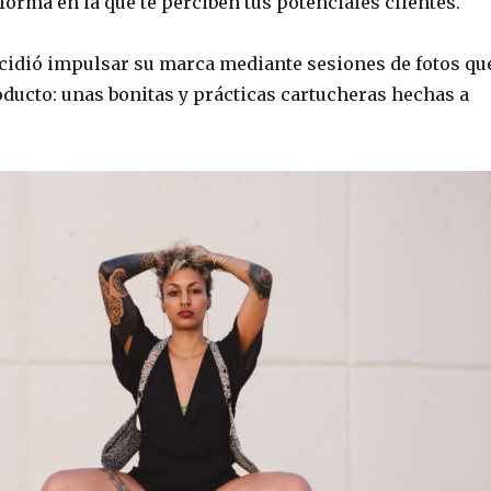
 forma en la que te perciben tus potenciales clientes.
idió impulsar su marca mediante sesiones de fotos qu
oducto: unas bonitas y prácticas cartucheras hechas a