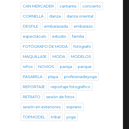
CAN MERCADER
cantante
concierto
CORNELLÀ
danza
danza oriental
DESFILE
embarazada
embarazo
espectáculo
estudio
familia
FOTÓGRAFO DE MODA
fotógrafo
MAQUILLAJE
MODA
MODELOS
niños
NOVIOS
pareja
parque
PASARELA
playa
profesoradeyoga
REPORTAJE
reportaje fotográfico
RETRATO
sesión de fotos
sesión en exteriores
soprano
TOPMODEL
tribal
yoga