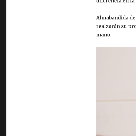
diferencia en la
Almabandida dec
realzarán su pr
mano.