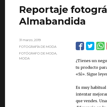
Reportaje fotogr
Almabandida
Publicado
31 marzo, 2019
el
Categorías
FOTOGRAFÍA DE MODA
Etiquetas
FOTÓGRAFO DE MODA
,
MODA
¿Tienes un negoc
tu producto para
«Sí». Sigue leye
Es muy habitual
intentar mejorar
que vendes. Una