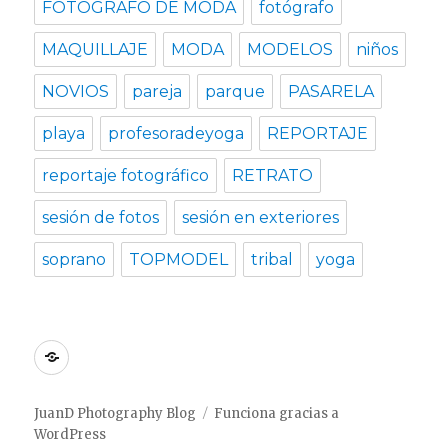
FOTÓGRAFO DE MODA
fotógrafo
MAQUILLAJE
MODA
MODELOS
niños
NOVIOS
pareja
parque
PASARELA
playa
profesoradeyoga
REPORTAJE
reportaje fotográfico
RETRATO
sesión de fotos
sesión en exteriores
soprano
TOPMODEL
tribal
yoga
Inicio
JuanD Photography Blog
Funciona gracias a
WordPress