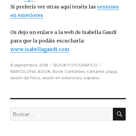
Si preferís ver otras aquí tenéis las
sesiones
en exteriores
Os dejo un enlace a la web de Isabella Gaudí
para que la podáis escucharla:
www.isabellagaudi.com
Publicado
Categorías
Etiquetas
8 septiembre, 2018
BOOK FOTOGRÁFICO
el
BARCELONA
,
BOOK
,
Book Cantantes
,
cantante
,
playa
,
sesión de fotos
,
sesión en exteriores
,
soprano
BU
Buscar
por: