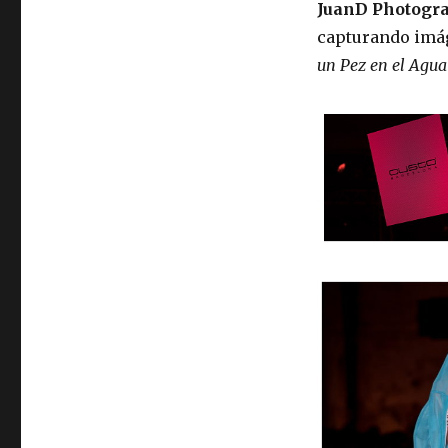
JuanD Photogr
capturando imá
un Pez en el Agu