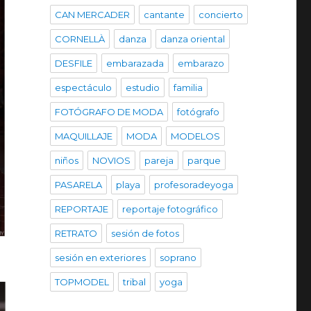
CAN MERCADER
cantante
concierto
CORNELLÀ
danza
danza oriental
DESFILE
embarazada
embarazo
espectáculo
estudio
familia
FOTÓGRAFO DE MODA
fotógrafo
MAQUILLAJE
MODA
MODELOS
niños
NOVIOS
pareja
parque
PASARELA
playa
profesoradeyoga
REPORTAJE
reportaje fotográfico
RETRATO
sesión de fotos
sesión en exteriores
soprano
TOPMODEL
tribal
yoga