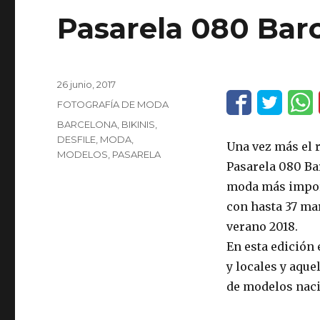
Pasarela 080 Bar
Publicado
26 junio, 2017
el
Categorías
FOTOGRAFÍA DE MODA
Etiquetas
BARCELONA
,
BIKINIS
,
DESFILE
,
MODA
,
Una vez más el r
MODELOS
,
PASARELA
Pasarela 080 Ba
moda más import
con hasta 37 ma
verano 2018.
En esta edición
y locales y aqu
de modelos naci