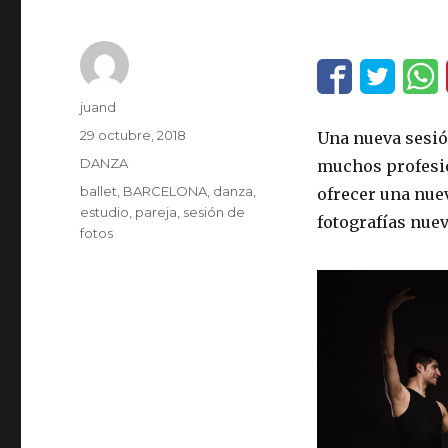
Autor
juand
Publicado
29 octubre, 2018
Una nueva sesión
el
Categorías
DANZA
muchos profesio
Etiquetas
ballet
,
BARCELONA
,
danza
,
ofrecer una nue
estudio
,
pareja
,
sesión de
fotografías nue
fotos