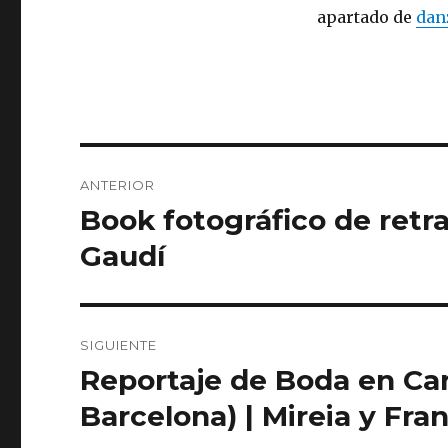
apartado de
dan
Navegación
ANTERIOR
de
Book fotográfico de retra
Entrada
anterior:
entradas
Gaudí
SIGUIENTE
Reportaje de Boda en Can
Entrada
siguiente:
Barcelona) | Mireia y Fra