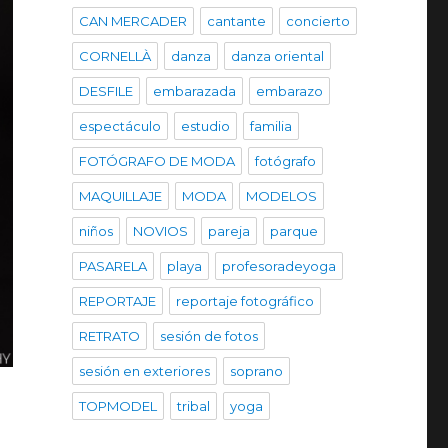
CAN MERCADER
cantante
concierto
CORNELLÀ
danza
danza oriental
DESFILE
embarazada
embarazo
espectáculo
estudio
familia
FOTÓGRAFO DE MODA
fotógrafo
MAQUILLAJE
MODA
MODELOS
niños
NOVIOS
pareja
parque
PASARELA
playa
profesoradeyoga
REPORTAJE
reportaje fotográfico
RETRATO
sesión de fotos
sesión en exteriores
soprano
TOPMODEL
tribal
yoga